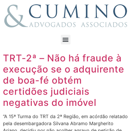
TRT-2ª – Não há fraude à
execução se o adquirente
de boa-fé obtém
certidões judiciais
negativas do imóvel
“A 15ª Turma do TRT da 2ª Região, em acórdão relatado
pela desembargadora Silvana Abramo Margherito
Ariano, decidiu por não acolher agravo de petição de