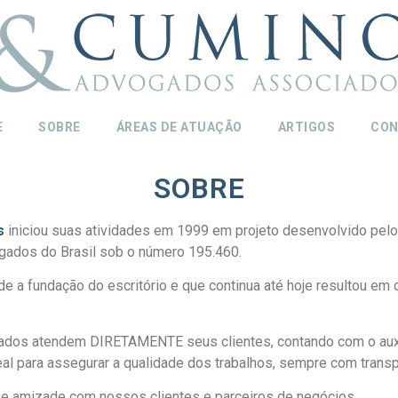
E
SOBRE
ÁREAS DE ATUAÇÃO
ARTIGOS
CON
SOBRE
s
iniciou suas atividades em 1999 em projeto desenvolvido pelo ti
gados do Brasil sob o número 195.460.
a fundação do escritório e que continua até hoje resultou em 
gados atendem DIRETAMENTE seus clientes, contando com o auxí
al para assegurar a qualidade dos trabalhos, sempre com transp
a e amizade com nossos clientes e parceiros de negócios.