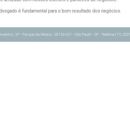
 advogado é fundamental para o bom resultado dos negócios.
s, 97 - Parque da Mooca - 03124-021 - São Paulo - SP - Telefone (11) 2021