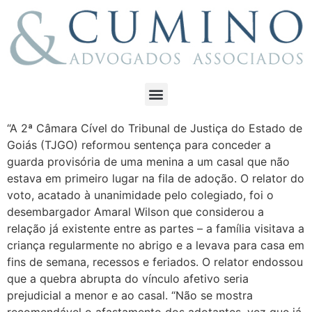
“A 2ª Câmara Cível do Tribunal de Justiça do Estado de
Goiás (TJGO) reformou sentença para conceder a
guarda provisória de uma menina a um casal que não
estava em primeiro lugar na fila de adoção. O relator do
voto, acatado à unanimidade pelo colegiado, foi o
desembargador Amaral Wilson que considerou a
relação já existente entre as partes – a família visitava a
criança regularmente no abrigo e a levava para casa em
fins de semana, recessos e feriados. O relator endossou
que a quebra abrupta do vínculo afetivo seria
prejudicial a menor e ao casal. “Não se mostra
recomendável o afastamento dos adotantes, vez que já