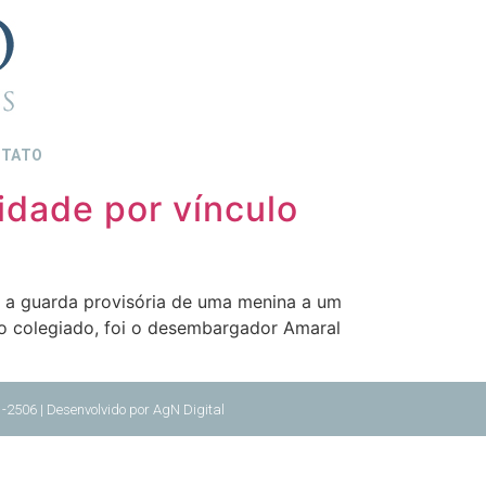
TATO
idade por vínculo
r a guarda provisória de uma menina a um
lo colegiado, foi o desembargador Amaral
-2506 | Desenvolvido por
AgN Digital