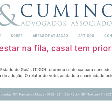
E
SOBRE
ÁREAS DE ATUAÇÃO
ARTIGOS
CON
ar na fila, casal tem prior
o Estado de Goiás (TJGO) reformou sentença para concede
la de adoção. O relator do voto, acatado à unanimidade pe
s, 97 - Parque da Mooca - 03124-021 - São Paulo - SP - Telefone (11) 2021