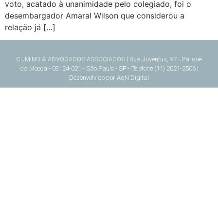
voto, acatado à unanimidade pelo colegiado, foi o
desembargador Amaral Wilson que considerou a
relação já […]
CUMINO & ADVOGADOS ASSOCIADOS | Rua Juventus, 97 - Parque
da Mooca - 03124-021 - São Paulo - SP - Telefone (11) 2021-2506 |
Desenvolvido por
AgN Digital