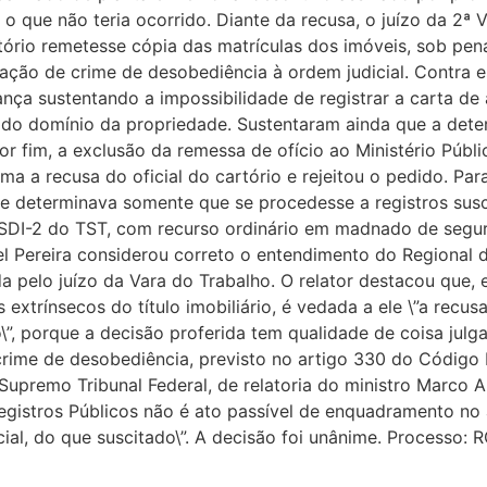
 o que não teria ocorrido. Diante da recusa, o juízo da 2ª
rtório remetesse cópia das matrículas dos imóveis, sob pe
ração de crime de desobediência à ordem judicial. Contra e
ça sustentando a impossibilidade de registrar a carta de 
a do domínio da propriedade. Sustentaram ainda que a deter
r fim, a exclusão da remessa de ofício ao Ministério Públ
ma a recusa do oficial do cartório e rejeitou o pedido. Par
ue determinava somente que se procedesse a registros su
à SDI-2 do TST, com recurso ordinário em madnado de segu
el Pereira considerou correto o entendimento do Regional d
a pelo juízo da Vara do Trabalho. O relator destacou que, 
os extrínsecos do título imobiliário, é vedada a ele \”a rec
\”, porque a decisão proferida tem qualidade de coisa julg
crime de desobediência, previsto no artigo 330 do Código P
premo Tribunal Federal, de relatoria do ministro Marco Au
gistros Públicos não é ato passível de enquadramento no 
ial, do que suscitado\”. A decisão foi unânime. Processo: