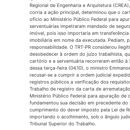
Regional de Engenharia e Arquitetura (CREA),
corria a ação principal, determinou que o ca
ofício ao Ministério Público Federal para apu
serventuárias impetraram mandado de seguran
imóvel, pois isso importaria em transferênci
imobiliária em nome da executada. Pediam, po
responsabilidade. O TRT-PR considerou ilegíti
desobedecer à ordem do juízo trabalhista, q
cartório e a serventuária recorreram então 
dessa terça-feira (04.10), o ministro Emmano
recusar-se a cumprir a ordem judicial expedid
registros públicos a verificação dos requisit
Trabalho de registro da carta de arrematação
Ministério Público Federal para apuração de 
fundamentou sua decisão em precedente do Su
cumprimento do dever imposto pela Lei de Re
importando o acolhimento, sob o ângulo judic
Tribunal Superior do Trabalho.