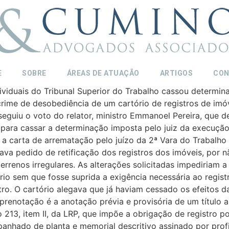
E
SOBRE
ÁREAS DE ATUAÇÃO
ARTIGOS
CON
ndividuais do Tribunal Superior do Trabalho cassou determ
crime de desobediência de um cartório de registros de imóv
eguiu o voto do relator, ministro Emmanoel Pereira, que 
 para cassar a determinação imposta pelo juiz da execuçã
a carta de arrematação pelo juízo da 2ª Vara do Trabalho 
stava pedido de retificação dos registros dos imóveis, por n
 terrenos irregulares. As alterações solicitadas impediriam
tório sem que fosse suprida a exigência necessária ao regi
tro. O cartório alegava que já haviam cessado os efeitos d
 prenotação é a anotação prévia e provisória de um título a
o 213, item II, da LRP, que impõe a obrigação de registro p
anhado de planta e memorial descritivo assinado por profi