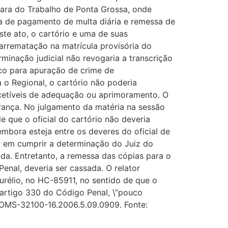
 Vara do Trabalho de Ponta Grossa, onde
na de pagamento de multa diária e remessa de
ste ato, o cartório e uma de suas
arrematação na matrícula provisória do
minação judicial não revogaria a transcrição
ico para apuração de crime de
a o Regional, o cartório não poderia
scetíveis de adequação ou aprimoramento. O
rança. No julgamento da matéria na sessão
e que o oficial do cartório não deveria
embora esteja entre os deveres do oficial de
usa em cumprir a determinação do Juiz do
ada. Entretanto, a remessa das cópias para o
enal, deveria ser cassada. O relator
rélio, no HC-85911, no sentido de que o
artigo 330 do Código Penal, \”pouco
 ROMS-32100-16.2006.5.09.0909. Fonte: