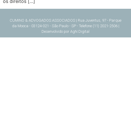
os direitos […]
CUMINO & ADVOGADOS ASSOCIADOS | Rua Juventus, 97 - Parque
da Mooca - 03124-021 - São Paulo - SP - Telefone (11) 2021-2506 |
Desenvolvido por
AgN Digital