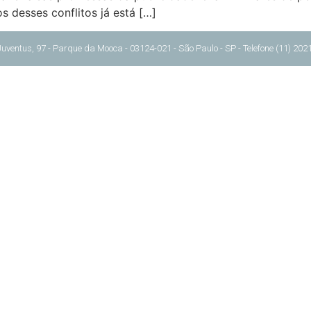
s desses conflitos já está […]
s, 97 - Parque da Mooca - 03124-021 - São Paulo - SP - Telefone (11) 2021